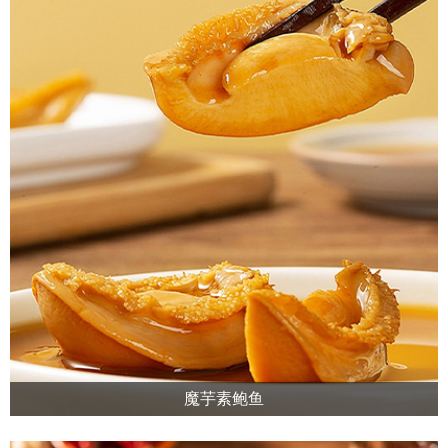
魔芋素鲍鱼