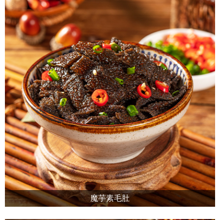
魔芋素毛肚