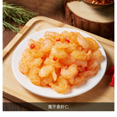
魔芋素虾仁